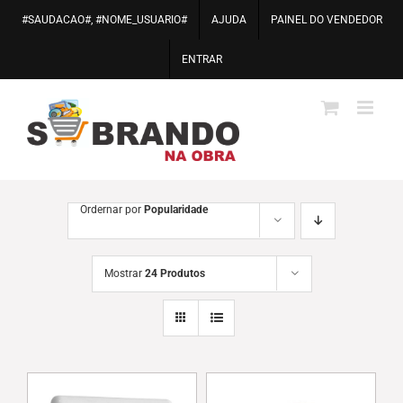
Ir
#SAUDACAO#, #NOME_USUARIO#
AJUDA
PAINEL DO VENDEDOR
para
o
ENTRAR
conteúdo
Ordernar por
Popularidade
Mostrar
24 Produtos