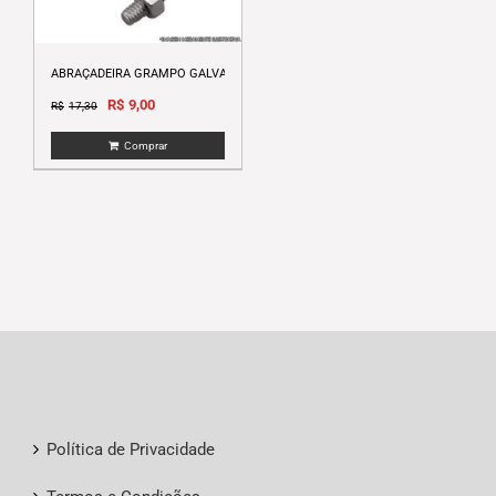
ABRAÇADEIRA GRAMPO GALVANIZADO 4 1/2″
Original
Current
R$
9,00
R$
17,30
price
price
Comprar
was:
is:
R$17,30.
R$9,00.
Política de Privacidade