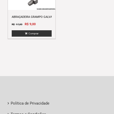
ABRAÇADEIRA GRAMPO GALVANIZADO 4 1/2″
Original
Current
R$
9,00
R$
17,30
price
price
Comprar
was:
is:
R$17,30.
R$9,00.
Política de Privacidade