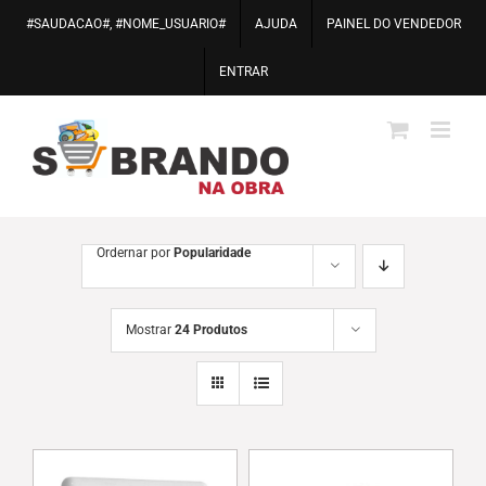
Ir
#SAUDACAO#, #NOME_USUARIO#
AJUDA
PAINEL DO VENDEDOR
para
o
ENTRAR
conteúdo
Ordernar por
Popularidade
Mostrar
24 Produtos