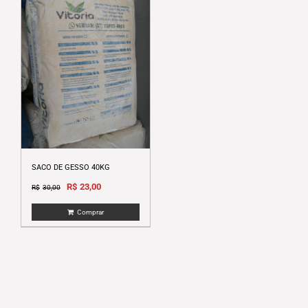
SACO DE GESSO 40KG
Original
Current
R$
23,00
R$
30,00
price
price
Comprar
was:
is:
R$30,00.
R$23,00.