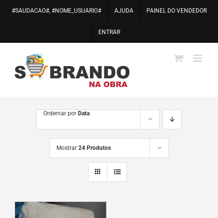
Ir
#SAUDACAO#, #NOME_USUARIO#
AJUDA
PAINEL DO VENDEDOR
para
o
ENTRAR
conteúdo
Ordernar por
Data
Mostrar
24 Produtos