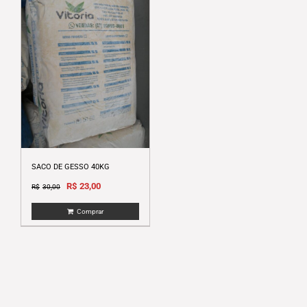
SACO DE GESSO 40KG
Original
Current
R$
23,00
R$
30,00
price
price
Comprar
was:
is:
R$30,00.
R$23,00.