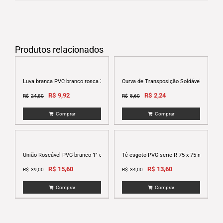
Produtos relacionados
Luva branca PVC branco rosca 2 1/2″
Curva de Transposição Soldável 25 mm
Original
Current
Original
Current
R$
9,92
R$
2,24
R$
24,80
R$
5,60
price
price
price
price
Comprar
Comprar
was:
is:
was:
is:
R$24,80.
R$9,92.
R$5,60.
R$2,24.
União Roscável PVC branco 1″ ou 32mm
Tê esgoto PVC serie R 75 x 75 mm Tigre
Original
Current
Original
Current
R$
15,60
R$
13,60
R$
39,00
R$
34,00
price
price
price
price
Comprar
Comprar
was:
is:
was:
is:
R$39,00.
R$15,60.
R$34,00.
R$13,60.