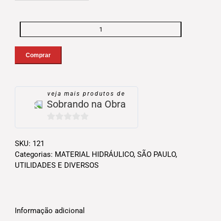
Anel
de
borracha
Comprar
para
esgoto
série
veja mais produtos de
R
Sobrando na Obra
150mm
Tigre
0
quantidade
out
SKU:
121
of
Categorias:
MATERIAL HIDRÁULICO
,
SÃO PAULO
,
5
UTILIDADES E DIVERSOS
Informação adicional