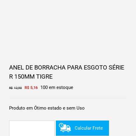
ANEL DE BORRACHA PARA ESGOTO SÉRIE
R 150MM TIGRE
Original
Current
100 em estoque
R$
5,16
R$
12,90
price
price
was:
is:
R$12,90.
R$5,16.
Produto em Ótimo estado e sem Uso
Calcular Frete