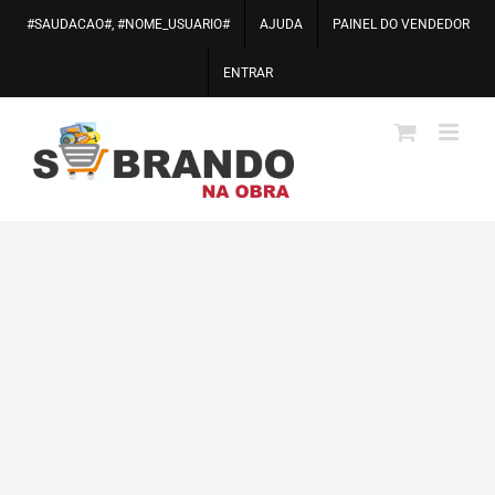
Ir
#SAUDACAO#, #NOME_USUARIO#
AJUDA
PAINEL DO VENDEDOR
para
o
ENTRAR
conteúdo