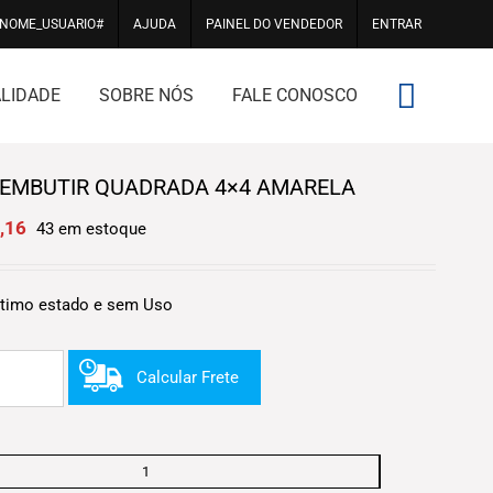
#NOME_USUARIO#
AJUDA
PAINEL DO VENDEDOR
ENTRAR
LIDADE
SOBRE NÓS
FALE CONOSCO
 EMBUTIR QUADRADA 4×4 AMARELA
nal
Current
,16
43 em estoque
price
is:
0.
R$1,16.
timo estado e sem Uso
Calcular Frete
Caixa