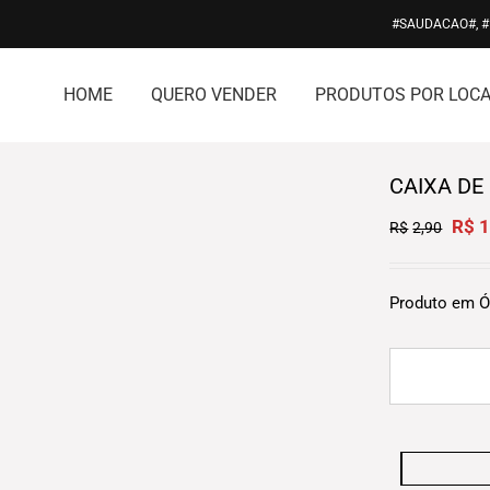
#SAUDACAO#, 
HOME
QUERO VENDER
PRODUTOS POR LOCA
CAIXA DE
Origi
R$
1
R$
2,90
price
was:
R$2,9
Produto em Ó