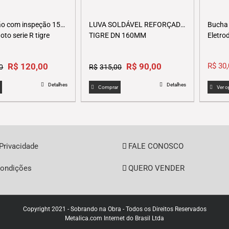
ão com inspeção 150
LUVA SOLDÁVEL REFORÇADO
Bucha 
oto serie R tigre
TIGRE DN 160MM
Eletro
Original
Current
Original
Current
R$
120,00
R$
90,00
R$
30
0
R$
315,00
price
price
price
price
Detalhes
Detalhes
was:
is:
was:
is:
Comprar
Ver 
R$246,00.
R$120,00.
R$315,00.
R$90,00.
 Privacidade
FALE CONOSCO
ondições
QUERO VENDER
Copyright 2021 - Sobrando na Obra - Todos os Direitos Reservados
Metalica.com Internet do Brasil Ltda