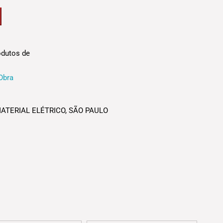
De
Embutir
Quadrada
4x4
Amarela
odutos de
quantidade
Obra
ATERIAL ELÉTRICO
,
SÃO PAULO