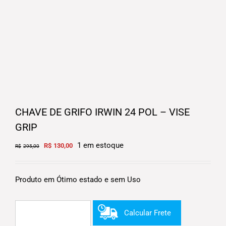
CHAVE DE GRIFO IRWIN 24 POL – VISE
GRIP
Original
Current
1 em estoque
R$
130,00
R$
295,00
price
price
was:
is:
R$295,00.
R$130,00.
Produto em Ótimo estado e sem Uso
Calcular Frete