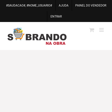
Ir
#SAUDACAO#, #NOME_USUARIO#
AJUDA
PAINEL DO VENDEDOR
para
o
ENTRAR
conteúdo