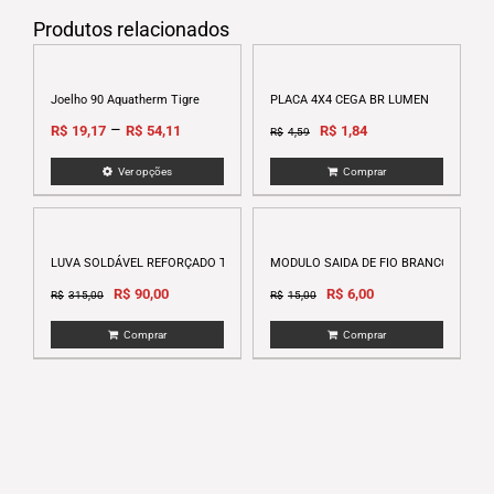
Produtos relacionados
Joelho 90 Aquatherm Tigre
PLACA 4X4 CEGA BR LUMEN
Original
Current
–
R$
19,17
R$
54,11
R$
1,84
R$
4,59
price
price
Ver opções
Comprar
was:
is:
This
R$4,59.
R$1,84.
product
has
multiple
LUVA SOLDÁVEL REFORÇADO TIGRE DN 160MM
MODULO SAIDA DE FIO BRANCO ARTEOR
variants.
Original
Current
Original
Current
R$
90,00
R$
6,00
R$
315,00
R$
15,00
The
price
price
price
price
options
Comprar
Comprar
was:
is:
was:
is:
may
R$315,00.
R$90,00.
R$15,00.
R$6,00.
be
chosen
on
the
product