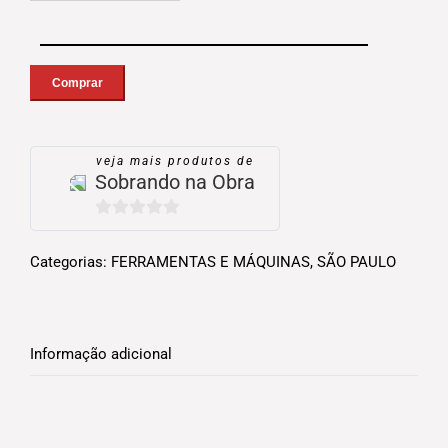
Chave
de
Comprar
grifo
Irwin
24
veja mais produtos de
pol
Sobrando na Obra
-
VISE
0
GRIP
quantidade
out
Categorias:
FERRAMENTAS E MÁQUINAS
,
SÃO PAULO
of
5
Informação adicional