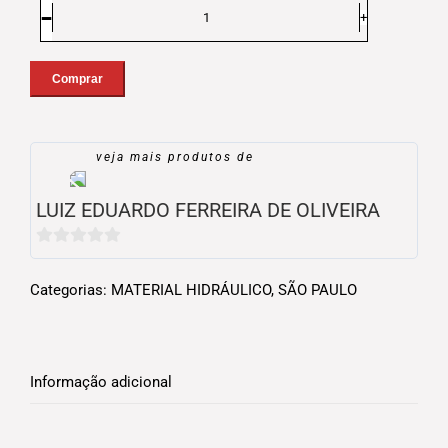
Joelho
90
Esgoto
Comprar
Série
Normal
PVC
veja mais produtos de
DN
150
quantidade
LUIZ EDUARDO FERREIRA DE OLIVEIRA
0
out
Categorias:
MATERIAL HIDRÁULICO
,
SÃO PAULO
of
5
Informação adicional