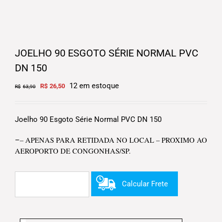
JOELHO 90 ESGOTO SÉRIE NORMAL PVC
DN 150
Original
Current
12 em estoque
R$
26,50
R$
63,90
price
price
was:
is:
R$63,90.
R$26,50.
Joelho 90 Esgoto Série Normal PVC DN 150
– APENAS PARA RETIDADA NO LOCAL – PROXIMO AO
–
AEROPORTO DE CONGONHAS/SP.
Calcular Frete