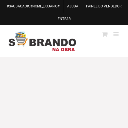
Ir
#SAUDACAO#, #NOME_USUARIO#
AJUDA
PAINEL DO VENDEDOR
para
o
ENTRAR
conteúdo