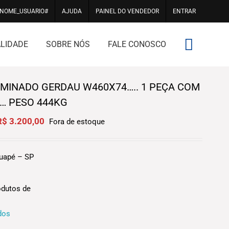
#NOME_USUARIO#
AJUDA
PAINEL DO VENDEDOR
ENTRAR
LIDADE
SOBRE NÓS
FALE CONOSCO
AMINADO GERDAU W460X74….. 1 PEÇA COM
… PESO 444KG
riginal
Current
R$
3.200,00
Fora de estoque
rice
price
was:
is:
$3.550,00.
R$3.200,00.
tuapé – SP
odutos de
dos