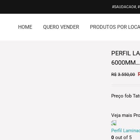
#SAUDACAO#, 
HOME
QUERO VENDER
PRODUTOS POR LOCA
PERFIL L
6000MM…
O
R$
3.550,00
p
R
Preço fob Ta
Veja mais Pr
Perfil Lamina
0
out of 5