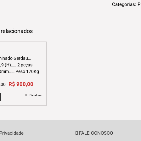
Categorias:
P
 relacionados
aminado Gerdau
9 (H)….. 2 peças
0mm…… Peso 170Kg
Original
Current
R$
900,00
,00
price
price
Detalhes
was:
is:
R$1.020,00.
R$900,00.
 Privacidade
FALE CONOSCO