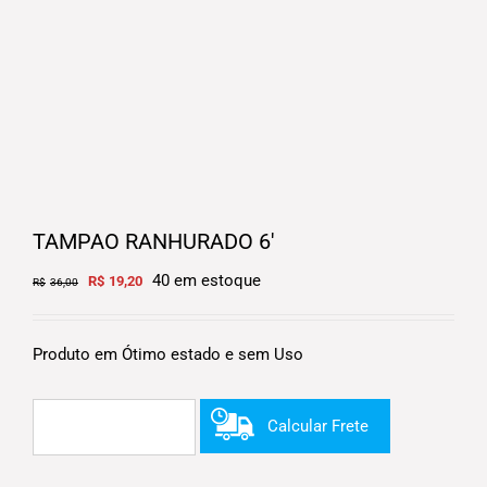
TAMPAO RANHURADO 6′
Original
Current
40 em estoque
R$
19,20
R$
36,00
price
price
was:
is:
R$36,00.
R$19,20.
Produto em Ótimo estado e sem Uso
Calcular Frete