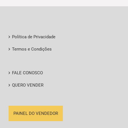
option
page
may
be
chose
on
the
Política de Privacidade
produc
page
Termos e Condições
FALE CONOSCO
QUERO VENDER
PAINEL DO VENDEDOR