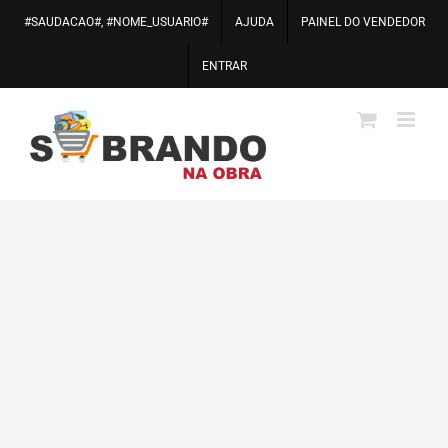
Ir
#SAUDACAO#, #NOME_USUARIO#
AJUDA
PAINEL DO VENDEDOR
para
o
ENTRAR
conteúdo