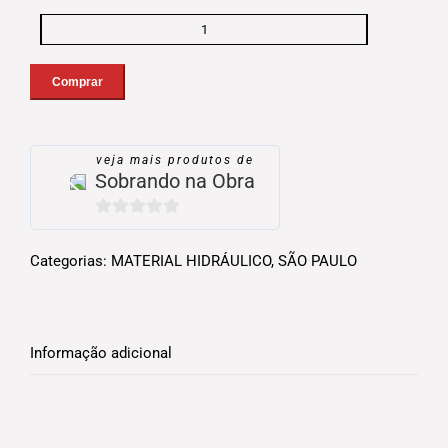
tampao
ranhurado
6'
Comprar
quantidade
veja mais produtos de
Sobrando na Obra
0
out
Categorias:
MATERIAL HIDRÁULICO
,
SÃO PAULO
of
5
Informação adicional