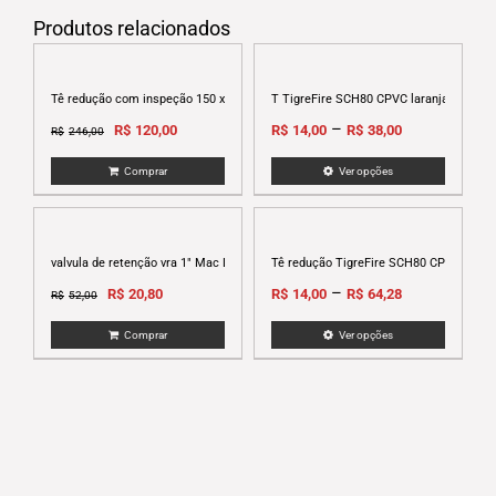
Produtos relacionados
Tê redução com inspeção 150 x 100 esgoto serie R tigre
T TigreFire SCH80 CPVC laranja
Original
Current
–
R$
120,00
R$
14,00
R$
38,00
R$
246,00
price
price
Comprar
Ver opções
was:
is:
This
R$246,00.
R$120,00.
produc
has
multip
valvula de retenção vra 1″ Mac Loren azul
Tê redução TigreFire SCH80 CPVC Laran
variant
Original
Current
–
R$
20,80
R$
14,00
R$
64,28
R$
52,00
The
price
price
option
Comprar
Ver opções
was:
is:
This
may
R$52,00.
R$20,80.
produc
be
has
chose
multip
on
variant
the
The
produc