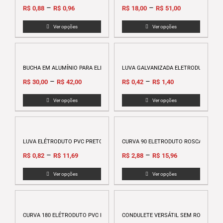
variants.
–
–
R$
0,88
R$
0,96
R$
18,00
R$
51,00
The
options
Ver opções
Ver opções
This
This
may
product
produc
be
has
has
chosen
multiple
multip
BUCHA EM ALUMÍNIO PARA ELETRODUTO
LUVA GALVANIZADA ELETRODUTO
on
variants.
variant
–
–
the
R$
30,00
R$
42,00
R$
0,42
R$
1,40
The
The
product
options
option
Ver opções
Ver opções
page
This
This
may
may
product
produc
be
be
has
has
chosen
chose
multiple
multip
LUVA ELÉTRODUTO PVC PRETO ROSCAVEL – TIGRE
CURVA 90 ELETRODUTO ROSCÁVEL – T
on
on
variants.
variant
–
–
the
the
R$
0,82
R$
11,69
R$
2,88
R$
15,96
The
The
product
produc
options
option
Ver opções
Ver opções
page
page
This
This
may
may
product
produc
be
be
has
has
chosen
chose
multiple
multip
CURVA 180 ELÉTRODUTO PVC PRETO ROSCÁVEL – TIGRE
CONDULETE VERSÁTIL SEM ROSCA E 
on
on