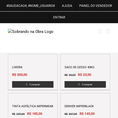
Ir
#SAUDACAO#, #NOME_USUARIO#
AJUDA
PAINEL DO VENDEDOR
para
o
ENTRAR
conteúdo
LIXEIRA
SACO DE GESSO 40KG
Original
Current
R$
300,00
R$
23,00
R$
30,00
price
price
Comprar
Comprar
was:
is:
R$30,00.
R$23,00.
TINTA ASFÁLTICA IMPERMEABILIZANTE VIABIT 18L VIAPOL
DENVER IMPERBLACK
Original
Current
Original
Current
R$
185,00
R$
145,50
R$
239,00
R$
337,00