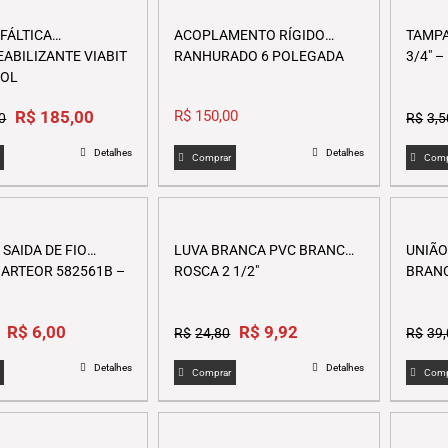
multiple
page
page
variants.
SFÁLTICA
ACOPLAMENTO RÍGIDO
TAMPA
The
ABILIZANTE VIABIT
RANHURADO 6 POLEGADA
3/4″ 
options
POL
may
Original
Current
be
R$
185,00
R$
150,00
0
R$
3,5
price
price
chosen
Detalhes
Detalhes
was:
is:
on
Comprar
Comp
R$239,00.
R$185,00.
the
product
page
SAIDA DE FIO
LUVA BRANCA PVC BRANCO
UNIÃO
ARTEOR 582561B –
ROSCA 2 1/2″
BRANC
Original
Current
Original
Current
R$
6,00
R$
9,92
R$
24,80
R$
39
price
price
price
price
Detalhes
Detalhes
was:
is:
was:
is:
Comprar
Comp
R$15,00.
R$6,00.
R$24,80.
R$9,92.