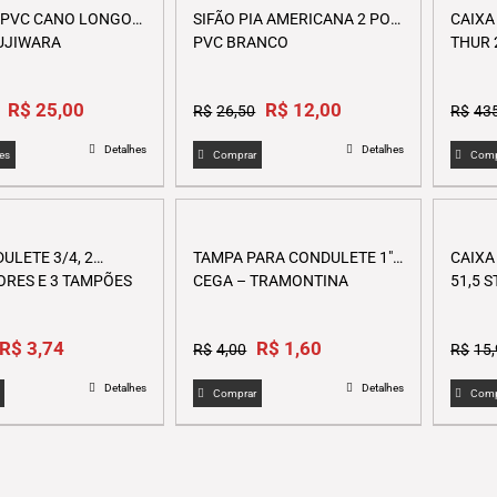
 PVC CANO LONGO
SIFÃO PIA AMERICANA 2 POL
CAIXA
UJIWARA
PVC BRANCO
THUR 
Original
Current
Original
Current
R$
25,00
R$
12,00
R$
26,50
R$
43
price
price
price
price
This
Detalhes
Detalhes
was:
is:
was:
is:
es
Comprar
Comp
product
R$51,00.
R$25,00.
R$26,50.
R$12,00.
has
multiple
variants.
ULETE 3/4, 2
TAMPA PARA CONDULETE 1″
CAIXA 
The
RES E 3 TAMPÕES
CEGA – TRAMONTINA
51,5 
options
may
Original
Current
Original
Current
R$
be
3,74
R$
1,60
R$
4,00
R$
15
price
price
price
price
chosen
Detalhes
Detalhes
was:
is:
was:
is:
on
Comprar
Comp
R$9,34.
R$3,74.
R$4,00.
R$1,60.
the
product
page