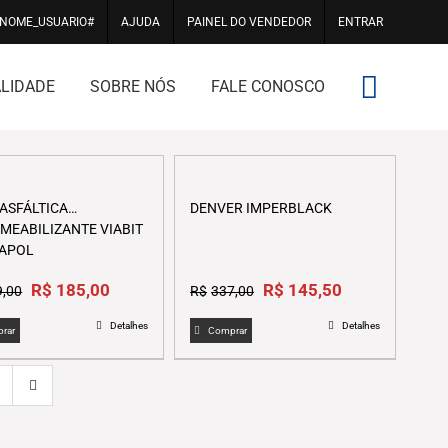
#NOME_USUARIO#
AJUDA
PAINEL DO VENDEDOR
ENTRAR
LIDADE
SOBRE NÓS
FALE CONOSCO
 ASFÁLTICA
DENVER IMPERBLACK
MEABILIZANTE VIABIT
IAPOL
Original
Current
Original
Current
R$
185,00
R$
145,50
9,00
R$
337,00
price
price
price
price
Detalhes
Detalhes
was:
is:
was:
is:
rar
Comprar
R$239,00.
R$185,00.
R$337,00.
R$145,50.