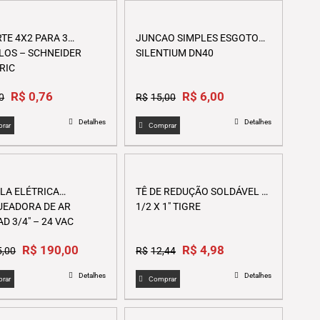
TE 4X2 PARA 3
JUNCAO SIMPLES ESGOTO
OS – SCHNEIDER
SILENTIUM DN40
RIC
Original
Current
Original
Current
R$
0,76
R$
6,00
0
R$
15,00
price
price
price
price
Detalhes
Detalhes
was:
is:
was:
is:
rar
Comprar
R$1,90.
R$0,76.
R$15,00.
R$6,00.
LA ELÉTRICA
TÊ DE REDUÇÃO SOLDÁVEL 1″
EADORA DE AR
1/2 X 1″ TIGRE
D 3/4″ – 24 VAC
Original
Current
Original
Current
R$
190,00
R$
4,98
5,00
R$
12,44
price
price
price
price
Detalhes
Detalhes
was:
is:
was:
is:
rar
Comprar
R$475,00.
R$190,00.
R$12,44.
R$4,98.