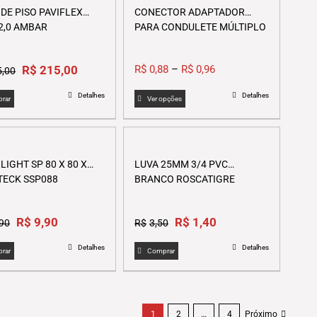
 DE PISO PAVIFLEX
CONECTOR ADAPTADOR
2,0 AMBAR
PARA CONDULETE MÚLTIPLO
Original
Current
R$
215,00
R$
0,88
–
R$
0,96
5,00
price
price
This
Detalhes
Detalhes
was:
is:
rar
Ver opções
product
R$435,00.
R$215,00.
has
multiple
variants.
LIGHT SP 80 X 80 X
LUVA 25MM 3/4 PVC
The
STECK SSP088
BRANCO ROSCATIGRE
options
may
Original
Current
Original
Current
R$
9,90
R$
be
1,40
,90
R$
3,50
price
price
price
price
chosen
Detalhes
Detalhes
was:
is:
was:
is:
on
rar
Comprar
R$15,90.
R$9,90.
R$3,50.
R$1,40.
the
product
page
1
2
…
4
Próximo