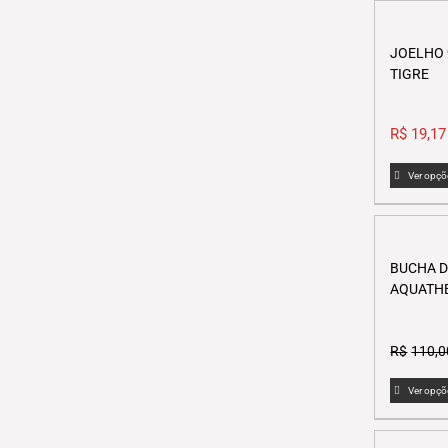
JOELHO
TIGRE
R$
19,17
Ver opçõ
BUCHA 
AQUATH
R$
110,0
Ver opçõ