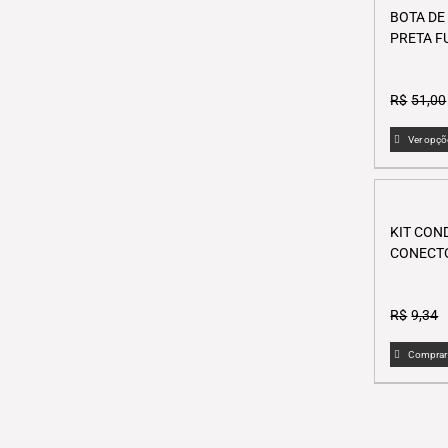
BOTA DE
PRETA F
R$
51,00
Ver opçõ
KIT COND
CONECTO
R$
9,34
Comprar