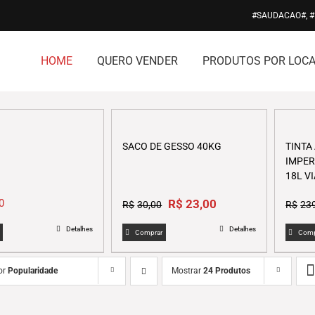
#SAUDACAO#, 
HOME
QUERO VENDER
PRODUTOS POR LOCA
SACO DE GESSO 40KG
TINTA
IMPER
18L V
Original
Current
0
R$
23,00
R$
30,00
R$
23
price
price
Detalhes
Detalhes
was:
is:
Comprar
Comp
R$30,00.
R$23,00.
or
Popularidade
Mostrar
24 Produtos