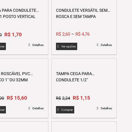
 PARA CONDULETE
CONDULETE VERSÁTIL SEM
– 1 POSTO VERTICAL
ROSCA E SEM TAMPA
Original
Current
R$
1,70
R$
2,60
–
R$
4,76
0
price
price
This
Detalhes
Detalhes
was:
is:
rar
Ver opções
product
R$3,50.
R$1,70.
has
multiple
variants.
 ROSCÁVEL PVC
TAMPA CEGA PARA
The
O 1″ OU 32MM
CONDULETE 1/2″
options
may
Original
Current
Original
Current
R$
15,60
R$
be
1,15
,00
R$
2,24
price
price
price
price
chosen
Detalhes
Detalhes
was:
is:
was:
is:
on
rar
Comprar
R$39,00.
R$15,60.
R$2,24.
R$1,15.
the
product
page