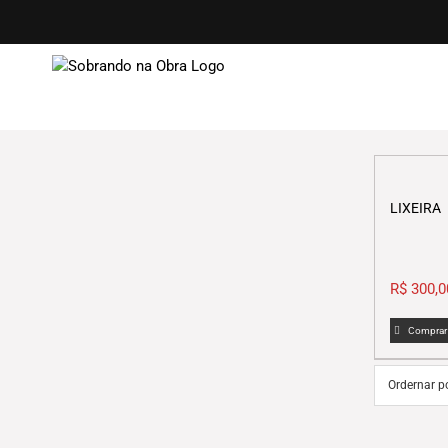
Ir
para
o
conteúdo
LIXEIRA
R$
300,0
Comprar
Ordernar p