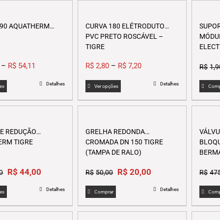
 90 AQUATHERM
CURVA 180 ELÉTRODUTO
SUPOR
PVC PRETO ROSCÁVEL –
MÓDUL
TIGRE
ELECT
–
R$
54,11
R$
2,80
–
R$
7,20
R$
1,9
This
This
Detalhes
Detalhes
es
Ver opções
Comp
product
product
has
has
multiple
multiple
variants.
variants.
DE REDUÇÃO
GRELHA REDONDA
VÁLVU
The
The
ERM TIGRE
CROMADA DN 150 TIGRE
BLOQU
options
options
(TAMPA DE RALO)
BERMA
may
may
Original
Current
Original
Current
be
R$
44,00
R$
be
20,00
0
R$
50,00
R$
47
price
price
price
price
chosen
chosen
This
Detalhes
Detalhes
was:
is:
was:
is:
on
on
es
Comprar
Comp
product
R$110,00.
R$44,00.
R$50,00.
R$20,00.
the
the
has
product
product