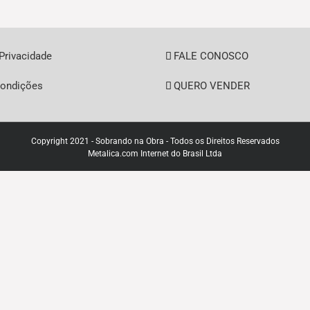
has
has
multiple
multiple
variants.
variants.
The
The
 Privacidade
FALE CONOSCO
options
options
may
may
ondições
QUERO VENDER
be
be
chosen
chosen
on
on
the
the
Copyright 2021 - Sobrando na Obra - Todos os Direitos Reservados
Metalica.com Internet do Brasil Ltda
product
product
page
page