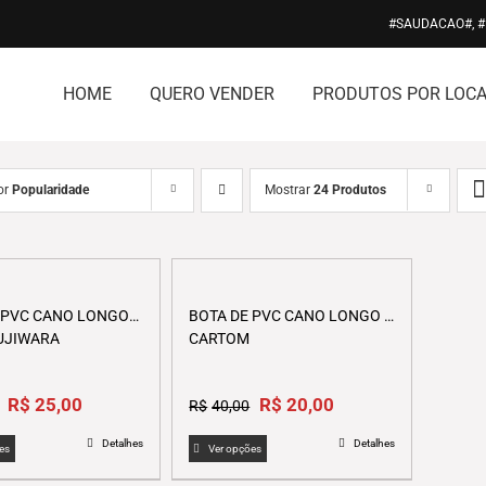
#SAUDACAO#, 
HOME
QUERO VENDER
PRODUTOS POR LOCA
or
Popularidade
Mostrar
24 Produtos
 PVC CANO LONGO
BOTA DE PVC CANO LONGO –
UJIWARA
CARTOM
Original
Current
Original
Current
R$
25,00
R$
20,00
R$
40,00
price
price
price
price
This
This
Detalhes
Detalhes
was:
is:
was:
is:
es
Ver opções
product
product
R$51,00.
R$25,00.
R$40,00.
R$20,00.