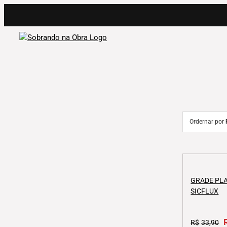
Ir
para
o
conteúdo
Ordernar por
GRADE PLA
SICFLUX
O
R$
33,90