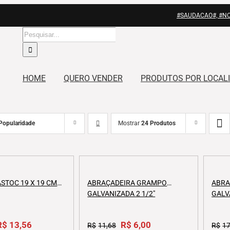
#SAUDACAO#, #N
Buscar
resultados
para:
HOME
QUERO VENDER
PRODUTOS POR LOCAL
Popularidade
Mostrar
24 Produtos
STOC 19 X 19 CM
ABRAÇADEIRA GRAMPO
ABRA
GALVANIZADA 2 1/2″
GALV
riginal
R$
13,56
Current
Original
R$
6,00
Current
R$
11,68
R$
17