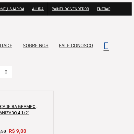
OME_USUARIO#
AJUDA
PAINEL DO VENDEDOR
ENTRAR
IDADE
SOBRE NÓS
FALE CONOSCO
ÇADEIRA GRAMPO
ANIZADO 4 1/2″
Original
R$
9,00
Current
,30