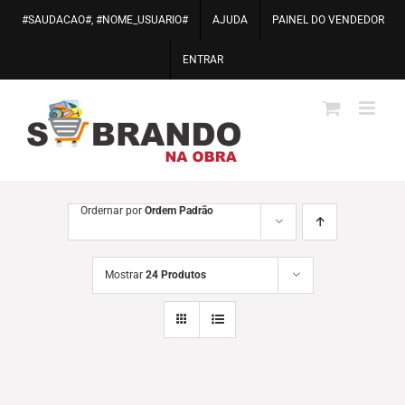
Ir
#SAUDACAO#, #NOME_USUARIO#
AJUDA
PAINEL DO VENDEDOR
para
o
ENTRAR
conteúdo
Ordernar por
Ordem Padrão
Mostrar
24 Produtos