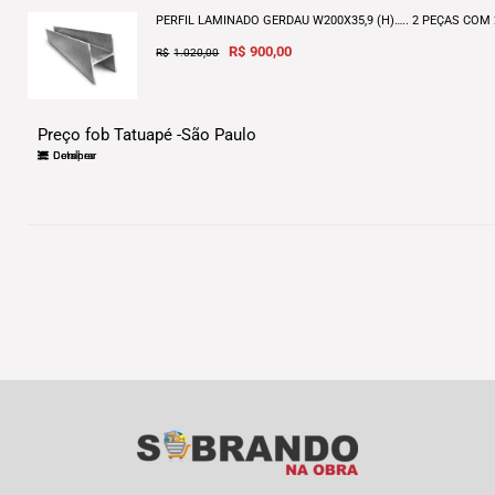
PERFIL LAMINADO GERDAU W200X35,9 (H)….. 2 PEÇAS CO
Original
Current
R$
900,00
R$
1.020,00
price
price
was:
is:
R$1.020,00.
R$900,00.
Preço fob Tatuapé -São Paulo
Comprar
Detalhes