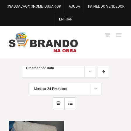
Ir
#SAUDACAO#, #NOME_USUARIO#
AJUDA
PAINEL DO VENDEDOR
para
o
ENTRAR
conteúdo
Ordernar por
Data
Mostrar
24 Produtos